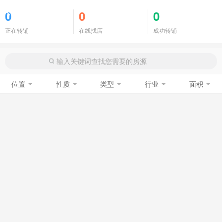
商铺门面
0
0
0
正在转铺
在线找店
成功转铺
位置
性质
类型
行业
面积