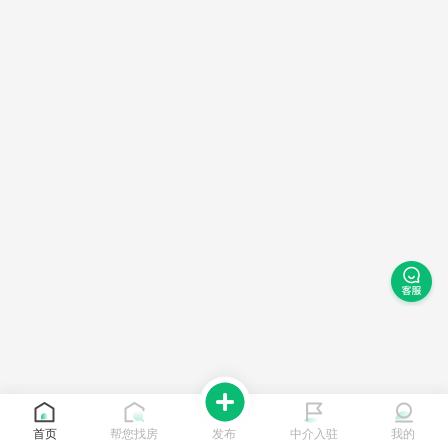
首页
帮您找房
发布
中介入驻
我的