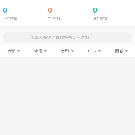
商铺门面
0
0
0
正在转铺
在线找店
成功转铺
位置
性质
类型
行业
面积