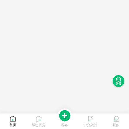
首页
帮您找房
发布
中介入驻
我的