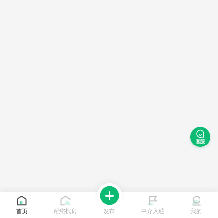
首页
帮您找房
发布
中介入驻
我的