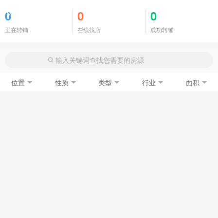
商铺门面
0
0
0
正在转铺
在线找店
成功转铺
位置
性质
类型
行业
面积