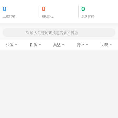
商铺门面
0
0
0
正在转铺
在线找店
成功转铺
位置
性质
类型
行业
面积