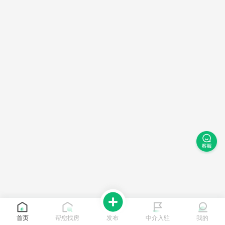
首页
帮您找房
发布
中介入驻
我的