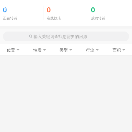
商铺门面
0
0
0
正在转铺
在线找店
成功转铺
位置
性质
类型
行业
面积