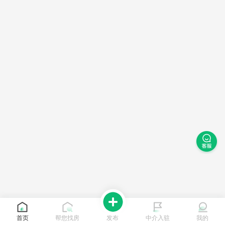
首页
帮您找房
发布
中介入驻
我的