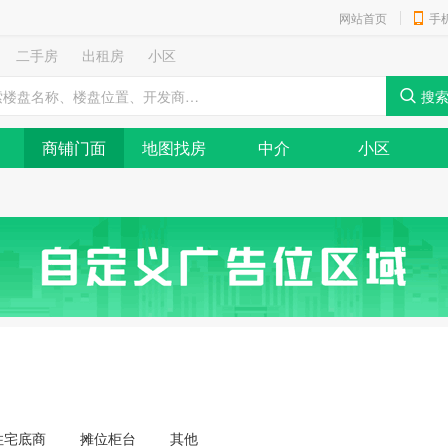
网站首页
手
二手房
出租房
小区
商铺门面
地图找房
中介
小区
住宅底商
摊位柜台
其他