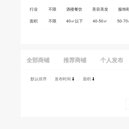
行业
不限
酒楼餐饮
美容美发
服饰
医药保健
家居建材
教育培训
面积
不限
40㎡以下
40-50㎡
50-7
全部商铺
推荐商铺
个人发布
默认排序
发布时间
面积