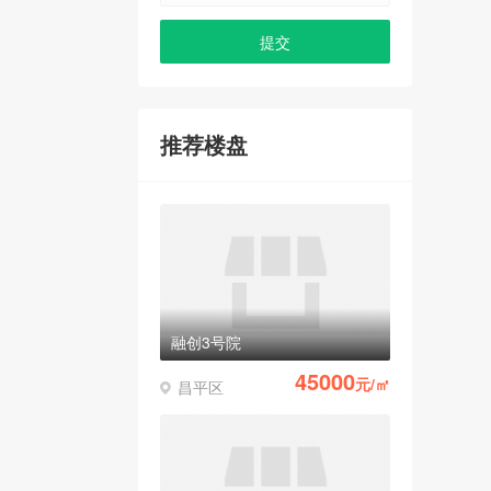
推荐楼盘
融创3号院
45000
元/㎡
昌平区