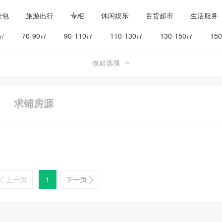
鞋包
旅游出行
专柜
休闲娱乐
百货超市
生活服务
公司工厂
其他
旅馆宾馆
0㎡
70-90㎡
90-110㎡
110-130㎡
130-150㎡
15
收起选项
求铺房源
1