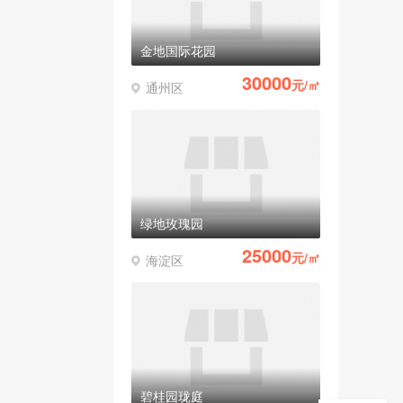
金地国际花园
30000
元/㎡
通州区
绿地玫瑰园
25000
元/㎡
海淀区
碧桂园珑庭