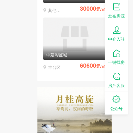
30000
元/㎡
其他区县
发布房源
中介入驻
中建彩虹城
一键找房
60600
元/㎡
丰台区
房产客服
公众号