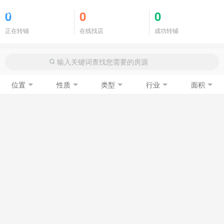
商铺门面
0
0
0
正在转铺
在线找店
成功转铺
位置
性质
类型
行业
面积