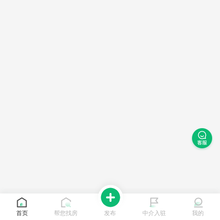
首页
帮您找房
发布
中介入驻
我的