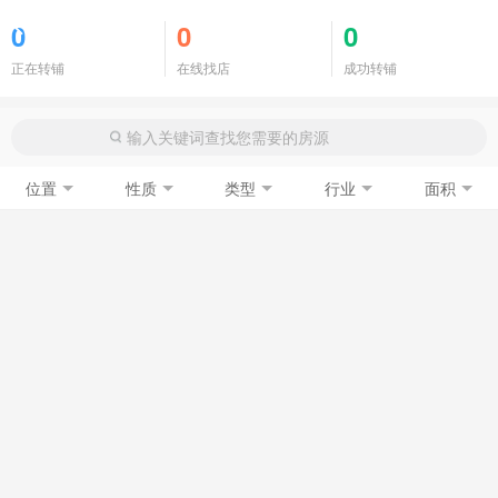
商铺门面
0
0
0
正在转铺
在线找店
成功转铺
位置
性质
类型
行业
面积