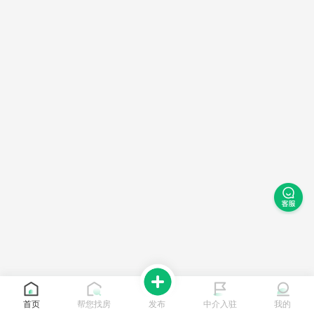
首页
帮您找房
发布
中介入驻
我的