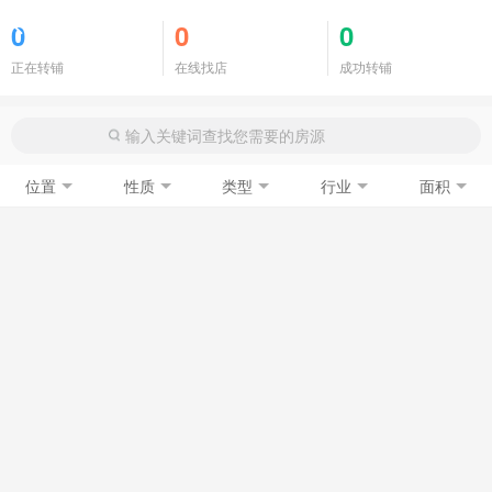
商铺门面
0
0
0
正在转铺
在线找店
成功转铺
位置
性质
类型
行业
面积