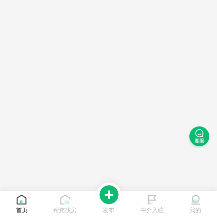
首页
帮您找房
发布
中介入驻
我的