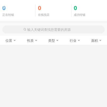
商铺门面
0
0
0
正在转铺
在线找店
成功转铺
位置
性质
类型
行业
面积