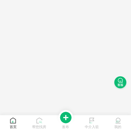
首页
帮您找房
发布
中介入驻
我的