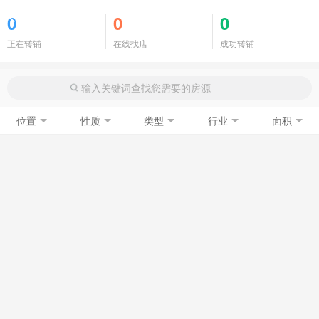
商铺门面
0
0
0
正在转铺
在线找店
成功转铺
位置
性质
类型
行业
面积