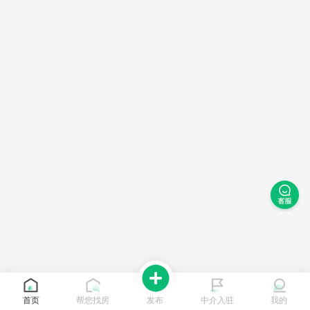
首页
帮您找房
发布
中介入驻
我的