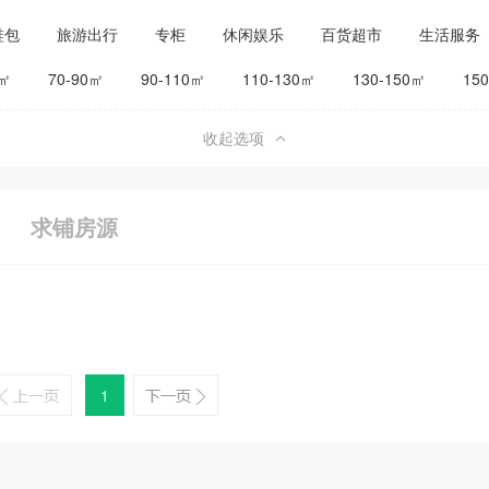
鞋包
旅游出行
专柜
休闲娱乐
百货超市
生活服务
公司工厂
其他
旅馆宾馆
0㎡
70-90㎡
90-110㎡
110-130㎡
130-150㎡
15
收起选项
求铺房源
1