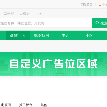
网站首页
手
二手房
出租房
小区
商铺门面
地图找房
中介
小区
住宅底商
摊位柜台
其他