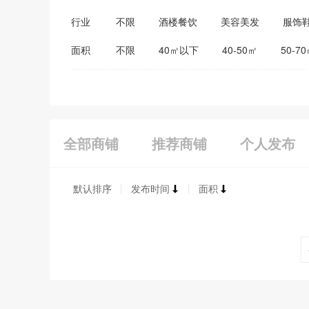
行业
不限
酒楼餐饮
美容美发
服饰
医药保健
家居建材
教育培训
面积
不限
40㎡以下
40-50㎡
50-7
全部商铺
推荐商铺
个人发布
默认排序
发布时间
面积