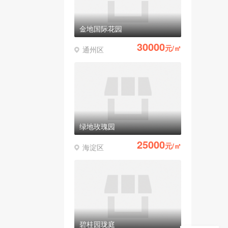
金地国际花园
30000
元/㎡
通州区
绿地玫瑰园
25000
元/㎡
海淀区
碧桂园珑庭