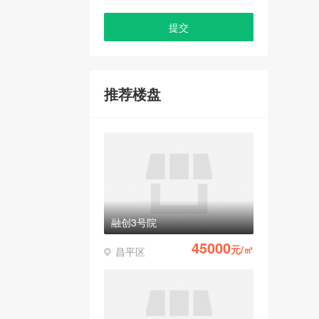
推荐楼盘
融创3号院
45000
元/㎡
昌平区