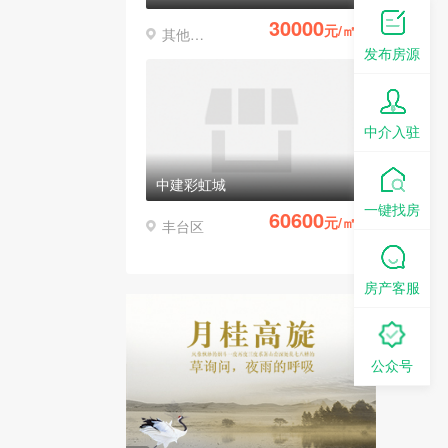
30000
元/㎡
其他区县
发布房源
中介入驻
中建彩虹城
一键找房
60600
元/㎡
丰台区
房产客服
公众号