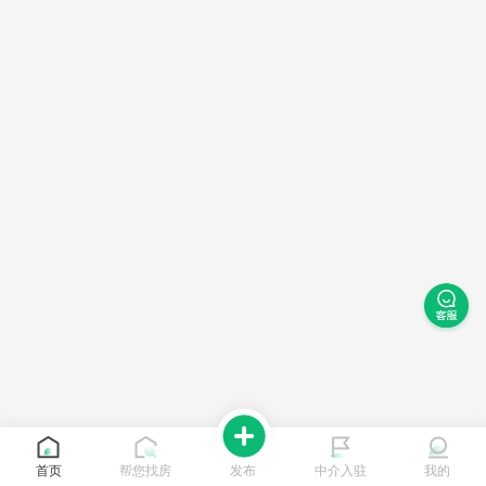
首页
帮您找房
发布
中介入驻
我的