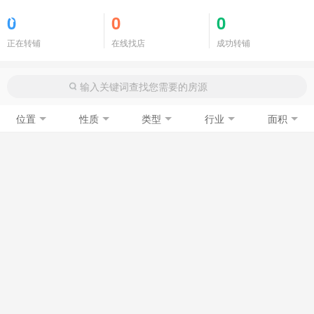
商铺门面
0
0
0
正在转铺
在线找店
成功转铺
位置
性质
类型
行业
面积