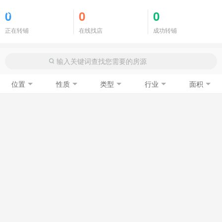
商铺门面
0
0
0
正在转铺
在线找店
成功转铺
位置
性质
类型
行业
面积