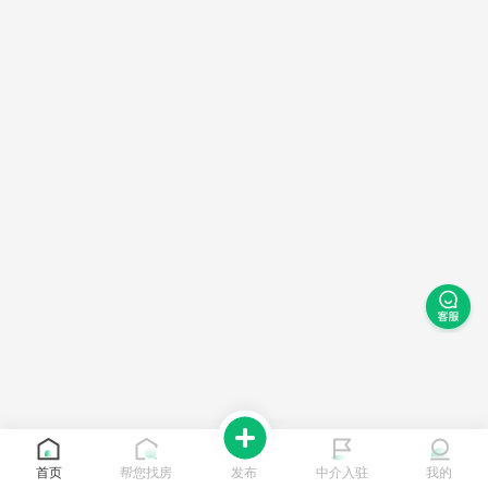
首页
帮您找房
发布
中介入驻
我的