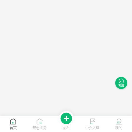
首页
帮您找房
发布
中介入驻
我的