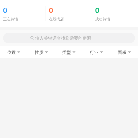
商铺门面
0
0
0
正在转铺
在线找店
成功转铺
位置
性质
类型
行业
面积