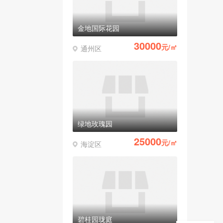
金地国际花园
30000
元/㎡
通州区
绿地玫瑰园
25000
元/㎡
海淀区
碧桂园珑庭