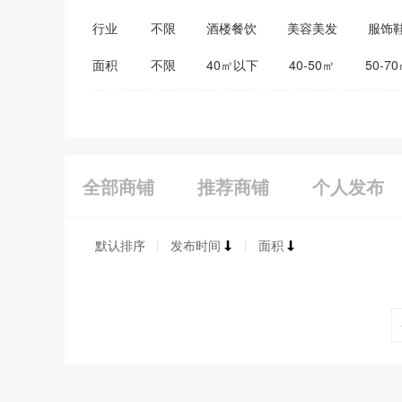
行业
不限
酒楼餐饮
美容美发
服饰
医药保健
家居建材
教育培训
面积
不限
40㎡以下
40-50㎡
50-7
全部商铺
推荐商铺
个人发布
默认排序
发布时间
面积