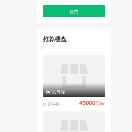
推荐楼盘
融创3号院
45000
元/㎡
昌平区