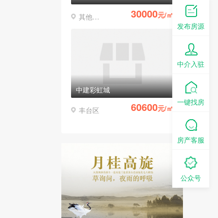
30000
元/㎡
其他区县
发布房源
中介入驻
中建彩虹城
一键找房
60600
元/㎡
丰台区
房产客服
公众号