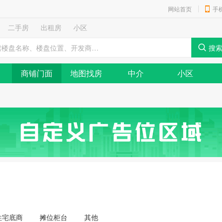
网站首页
手
二手房
出租房
小区
商铺门面
地图找房
中介
小区
住宅底商
摊位柜台
其他