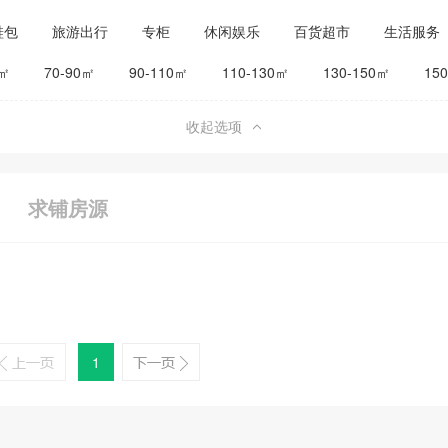
鞋包
旅游出行
专柜
休闲娱乐
百货超市
生活服务
公司工厂
其他
旅馆宾馆
0㎡
70-90㎡
90-110㎡
110-130㎡
130-150㎡
15
收起选项
求铺房源
1