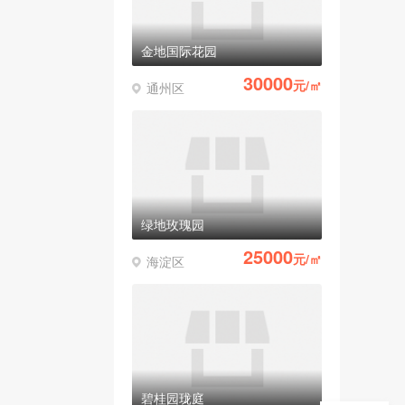
金地国际花园
30000
元/㎡
通州区
绿地玫瑰园
25000
元/㎡
海淀区
碧桂园珑庭