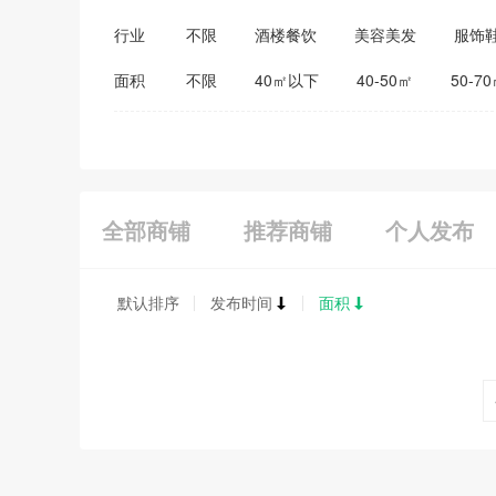
行业
不限
酒楼餐饮
美容美发
服饰
医药保健
家居建材
教育培训
面积
不限
40㎡以下
40-50㎡
50-7
全部商铺
推荐商铺
个人发布
默认排序
发布时间
面积