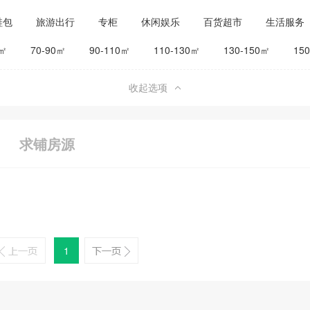
鞋包
旅游出行
专柜
休闲娱乐
百货超市
生活服务
公司工厂
其他
旅馆宾馆
0㎡
70-90㎡
90-110㎡
110-130㎡
130-150㎡
15
收起选项
求铺房源
1