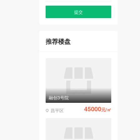
推荐楼盘
融创3号院
45000
元/㎡
昌平区