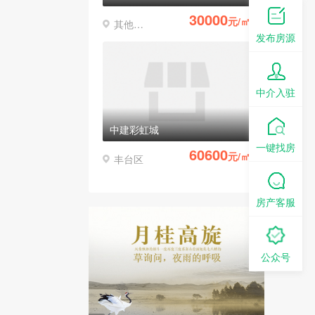
30000
元/㎡
其他区县
发布房源
中介入驻
中建彩虹城
一键找房
60600
元/㎡
丰台区
房产客服
公众号