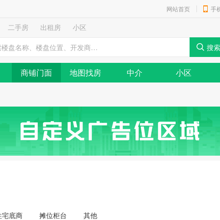
网站首页
手
二手房
出租房
小区
商铺门面
地图找房
中介
小区
住宅底商
摊位柜台
其他