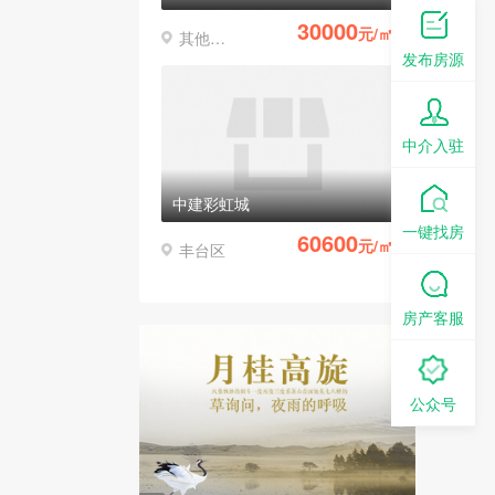
30000
元/㎡
其他区县
发布房源
中介入驻
中建彩虹城
一键找房
60600
元/㎡
丰台区
房产客服
公众号