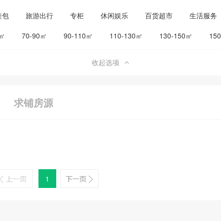
鞋包
旅游出行
专柜
休闲娱乐
百货超市
生活服务
公司工厂
其他
旅馆宾馆
0㎡
70-90㎡
90-110㎡
110-130㎡
130-150㎡
15
收起选项
求铺房源
1