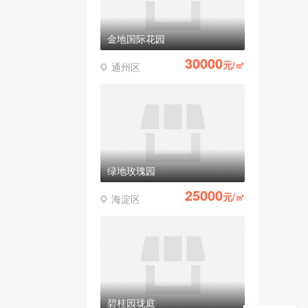
金地国际花园
30000
元/㎡
通州区
绿地玫瑰园
25000
元/㎡
海淀区
碧桂园珑庭