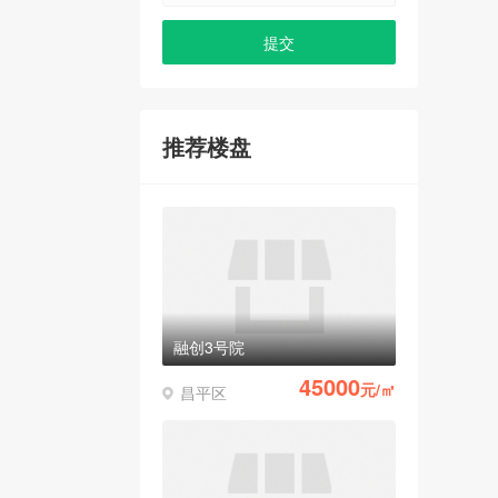
推荐楼盘
融创3号院
45000
元/㎡
昌平区