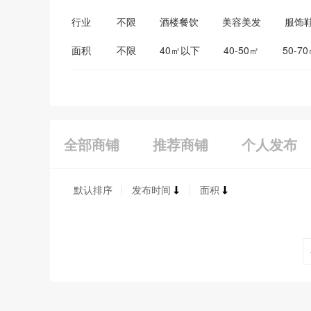
行业
不限
酒楼餐饮
美容美发
服饰
医药保健
家居建材
教育培训
面积
不限
40㎡以下
40-50㎡
50-7
全部商铺
推荐商铺
个人发布
默认排序
发布时间
面积