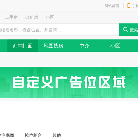
网站首页
手
二手房
出租房
小区
商铺门面
地图找房
中介
小区
住宅底商
摊位柜台
其他