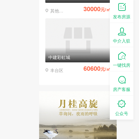
30000
元/㎡
其他区县
发布房源
中介入驻
中建彩虹城
一键找房
60600
元/㎡
丰台区
房产客服
公众号