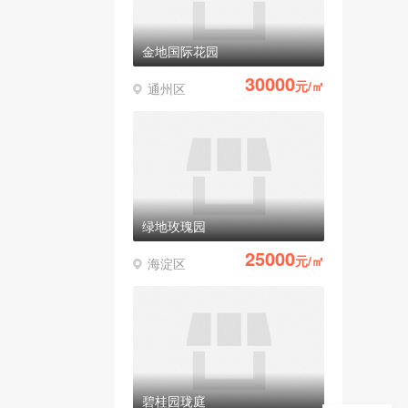
金地国际花园
30000
元/㎡
通州区
绿地玫瑰园
25000
元/㎡
海淀区
碧桂园珑庭