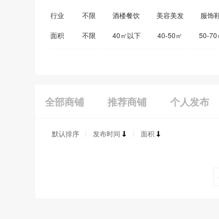
行业
不限
酒楼餐饮
美容美发
服饰
医药保健
家居建材
教育培训
面积
不限
40㎡以下
40-50㎡
50-7
全部商铺
推荐商铺
个人发布
默认排序
发布时间
面积