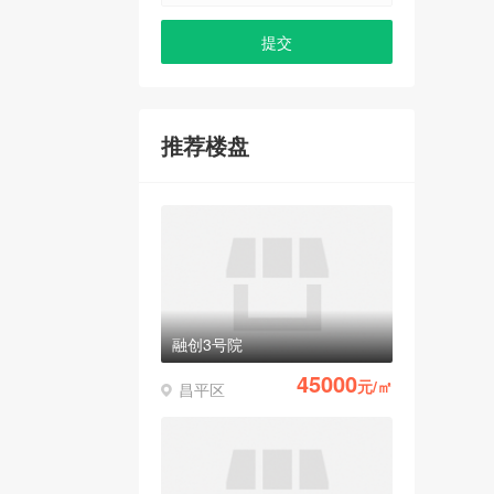
推荐楼盘
融创3号院
45000
元/㎡
昌平区