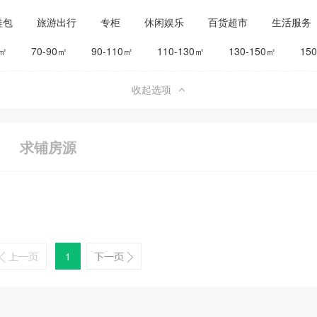
鞋包
旅游出行
专柜
休闲娱乐
百货超市
生活服务
公司工厂
其他
旅馆宾馆
0㎡
70-90㎡
90-110㎡
110-130㎡
130-150㎡
15
收起选项
求铺房源
1