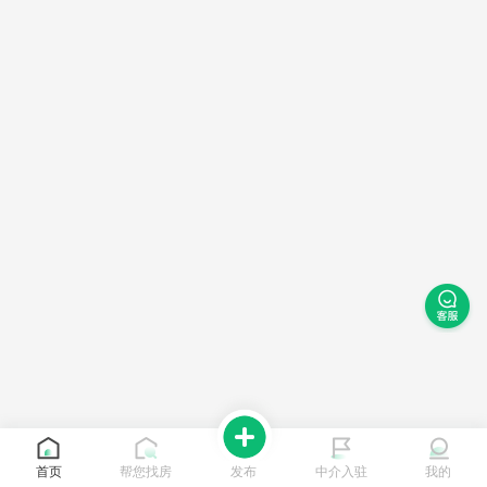
首页
帮您找房
发布
中介入驻
我的