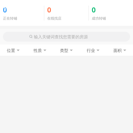
商铺门面
0
0
0
正在转铺
在线找店
成功转铺
位置
性质
类型
行业
面积