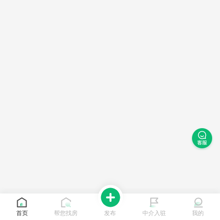
首页
帮您找房
发布
中介入驻
我的