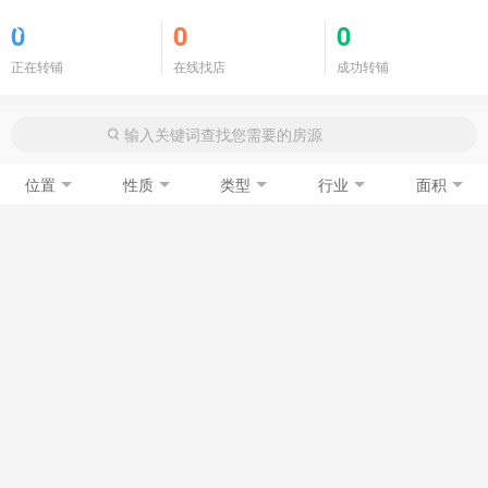
商铺门面
0
0
0
正在转铺
在线找店
成功转铺
位置
性质
类型
行业
面积