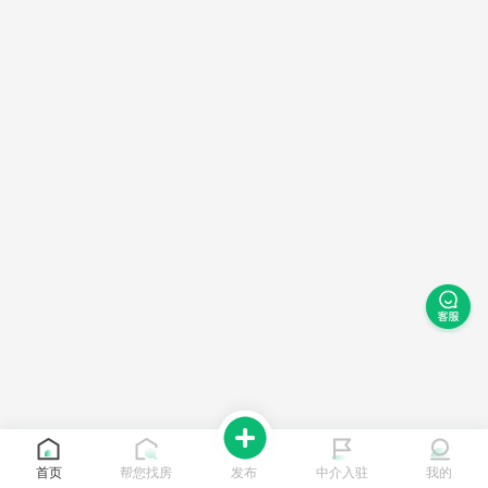
首页
帮您找房
发布
中介入驻
我的