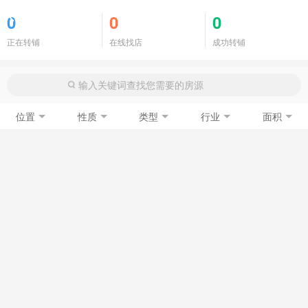
商铺门面
0
0
0
正在转铺
在线找店
成功转铺
位置
性质
类型
行业
面积