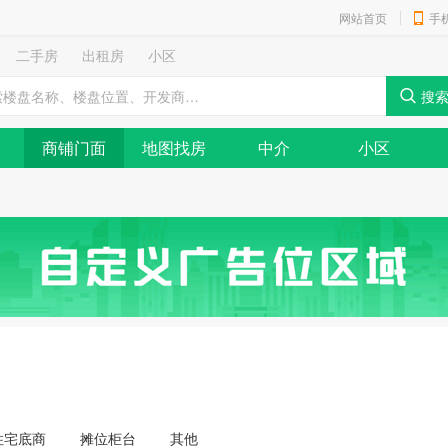
网站首页
手
二手房
出租房
小区
商铺门面
地图找房
中介
小区
住宅底商
摊位柜台
其他