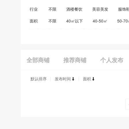
行业
不限
酒楼餐饮
美容美发
服饰
医药保健
家居建材
教育培训
面积
不限
40㎡以下
40-50㎡
50-7
全部商铺
推荐商铺
个人发布
默认排序
发布时间
面积