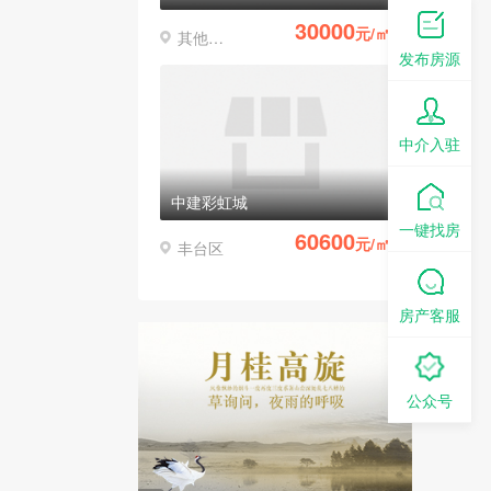
30000
元/㎡
其他区县
发布房源
中介入驻
中建彩虹城
一键找房
60600
元/㎡
丰台区
房产客服
公众号