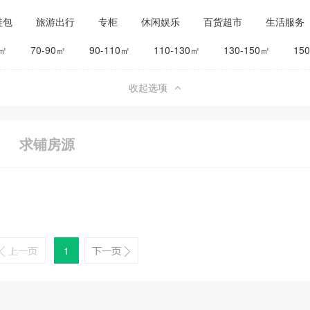
鞋包
旅游出行
专柜
休闲娱乐
百货超市
生活服务
公司工厂
其他
旅馆宾馆
0㎡
70-90㎡
90-110㎡
110-130㎡
130-150㎡
15
收起选项
求铺房源
1