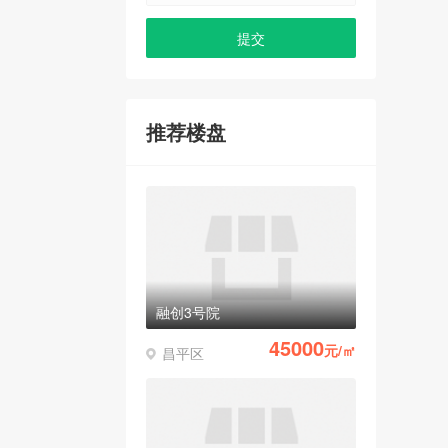
推荐楼盘
融创3号院
45000
元/㎡
昌平区