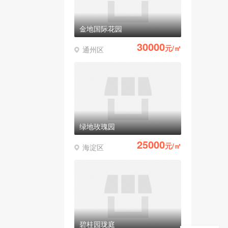
金地国际花园
30000
元/㎡
通州区
绿地玫瑰园
25000
元/㎡
海淀区
碧桂园珑庭