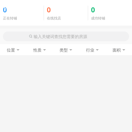
商铺门面
0
0
0
正在转铺
在线找店
成功转铺
位置
性质
类型
行业
面积