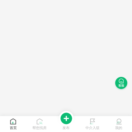
首页
帮您找房
发布
中介入驻
我的