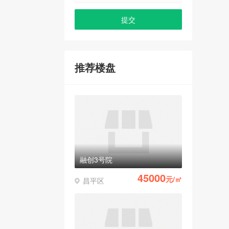
推荐楼盘
融创3号院
45000
元/㎡
昌平区