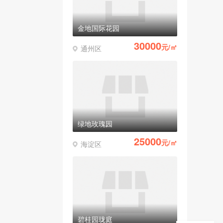
金地国际花园
30000
元/㎡
通州区
绿地玫瑰园
25000
元/㎡
海淀区
碧桂园珑庭