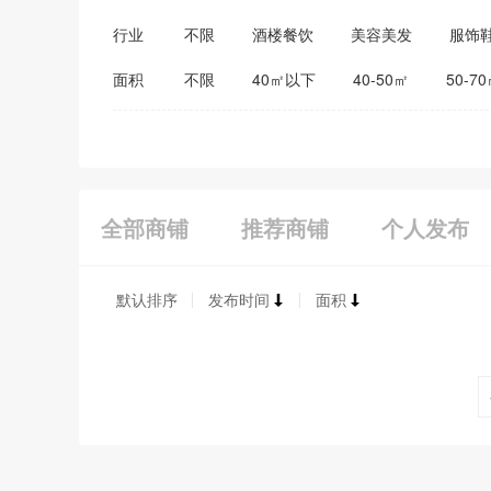
行业
不限
酒楼餐饮
美容美发
服饰
医药保健
家居建材
教育培训
面积
不限
40㎡以下
40-50㎡
50-7
全部商铺
推荐商铺
个人发布
默认排序
发布时间
面积