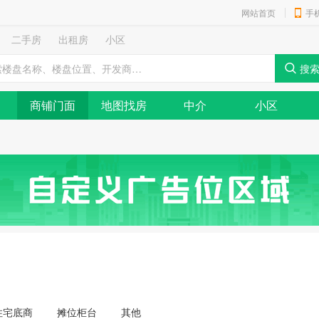
网站首页
手
二手房
出租房
小区
商铺门面
地图找房
中介
小区
住宅底商
摊位柜台
其他