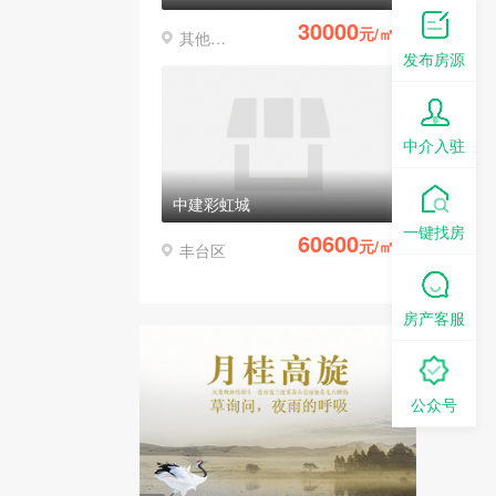
30000
元/㎡
其他区县
发布房源
中介入驻
中建彩虹城
一键找房
60600
元/㎡
丰台区
房产客服
公众号