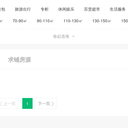
鞋包
旅游出行
专柜
休闲娱乐
百货超市
生活服务
公司工厂
其他
旅馆宾馆
0㎡
70-90㎡
90-110㎡
110-130㎡
130-150㎡
15
收起选项
求铺房源
1