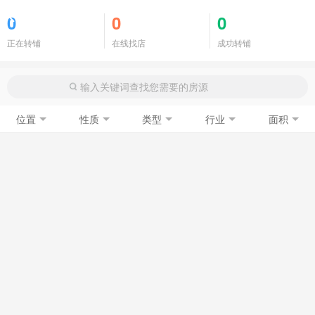
商铺门面
0
0
0
正在转铺
在线找店
成功转铺
位置
性质
类型
行业
面积