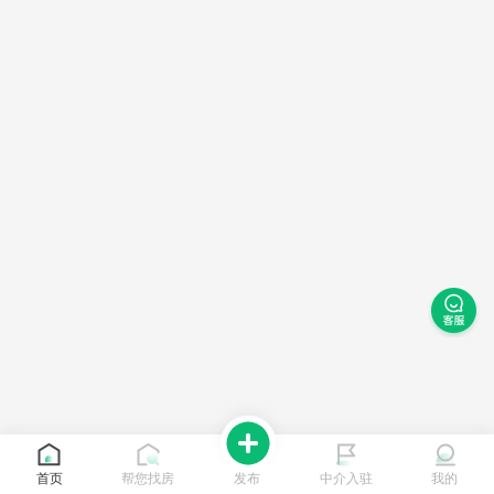
首页
帮您找房
发布
中介入驻
我的