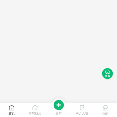
首页
帮您找房
发布
中介入驻
我的