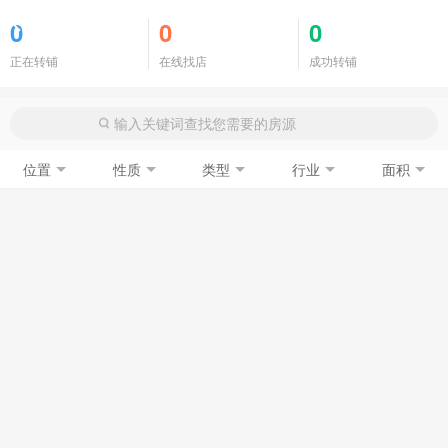
商铺门面
0
0
0
正在转铺
在线找店
成功转铺
位置
性质
类型
行业
面积