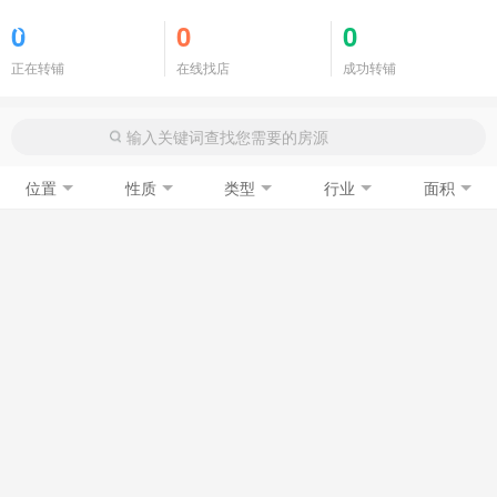
商铺门面
0
0
0
正在转铺
在线找店
成功转铺
位置
性质
类型
行业
面积