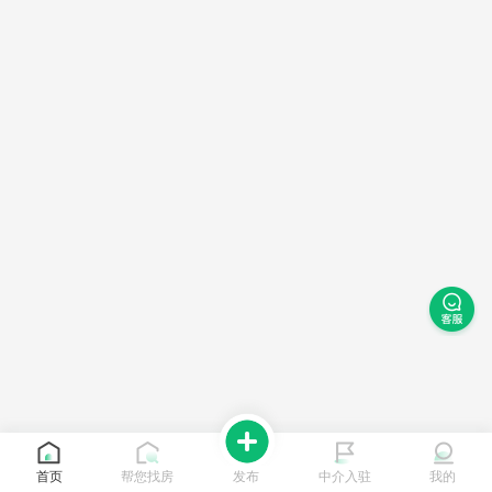
首页
帮您找房
发布
中介入驻
我的