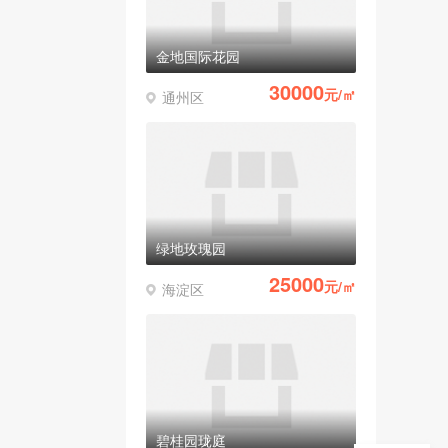
金地国际花园
30000
元/㎡
通州区
绿地玫瑰园
25000
元/㎡
海淀区
碧桂园珑庭