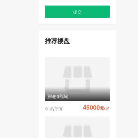
推荐楼盘
融创3号院
45000
元/㎡
昌平区