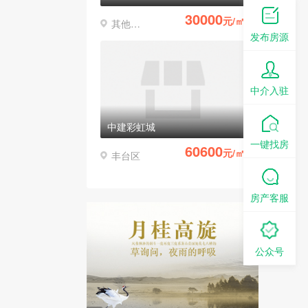
30000
元/㎡
其他区县
发布房源
中介入驻
中建彩虹城
一键找房
60600
元/㎡
丰台区
房产客服
公众号