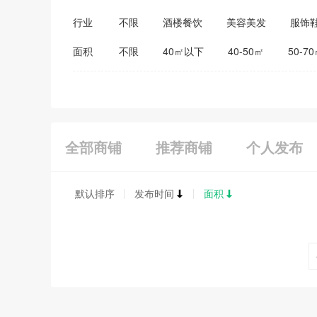
行业
不限
酒楼餐饮
美容美发
服饰
医药保健
家居建材
教育培训
面积
不限
40㎡以下
40-50㎡
50-7
全部商铺
推荐商铺
个人发布
默认排序
发布时间
面积