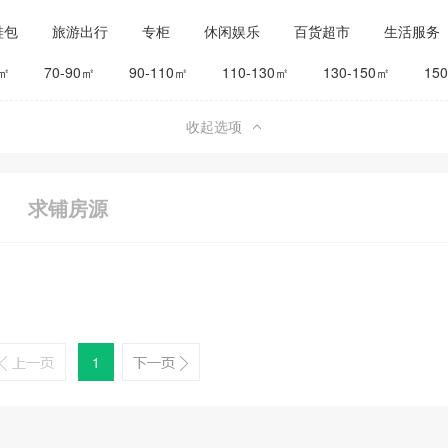
鞋包
旅游出行
专柜
休闲娱乐
百货超市
生活服务
公司工厂
其他
旅馆宾馆
0㎡
70-90㎡
90-110㎡
110-130㎡
130-150㎡
15
收起选项
求铺房源
1