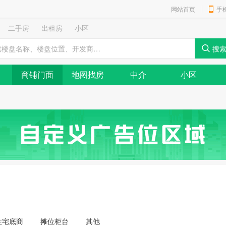
网站首页
手
二手房
出租房
小区
商铺门面
地图找房
中介
小区
住宅底商
摊位柜台
其他