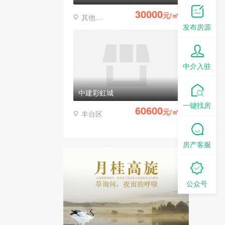
30000
元/㎡
其他区县
发布房源
中介入驻
中建彩虹城
一键找房
60600
元/㎡
丰台区
房产客服
公众号