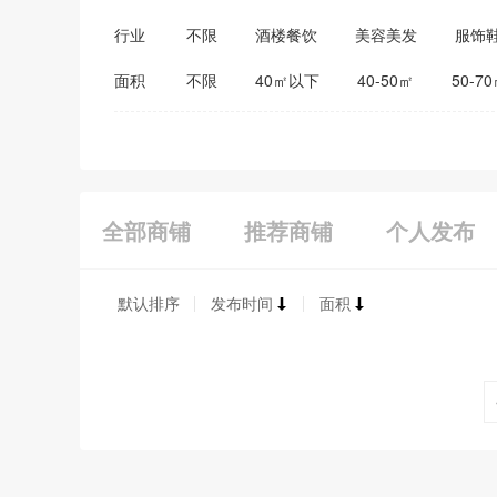
行业
不限
酒楼餐饮
美容美发
服饰
医药保健
家居建材
教育培训
面积
不限
40㎡以下
40-50㎡
50-7
全部商铺
推荐商铺
个人发布
默认排序
发布时间
面积