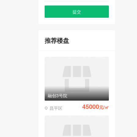
推荐楼盘
融创3号院
45000
元/㎡
昌平区