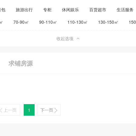
鞋包
旅游出行
专柜
休闲娱乐
百货超市
生活服务
公司工厂
其他
旅馆宾馆
0㎡
70-90㎡
90-110㎡
110-130㎡
130-150㎡
15
收起选项
求铺房源
1