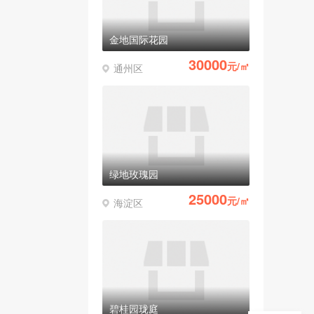
金地国际花园
30000
元/㎡
通州区
绿地玫瑰园
25000
元/㎡
海淀区
碧桂园珑庭