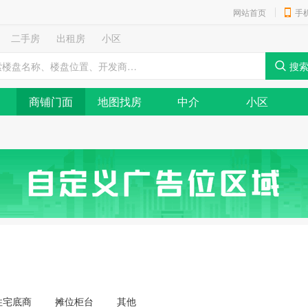
网站首页
手
二手房
出租房
小区
商铺门面
地图找房
中介
小区
住宅底商
摊位柜台
其他