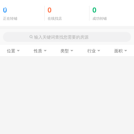
商铺门面
0
0
0
正在转铺
在线找店
成功转铺
位置
性质
类型
行业
面积