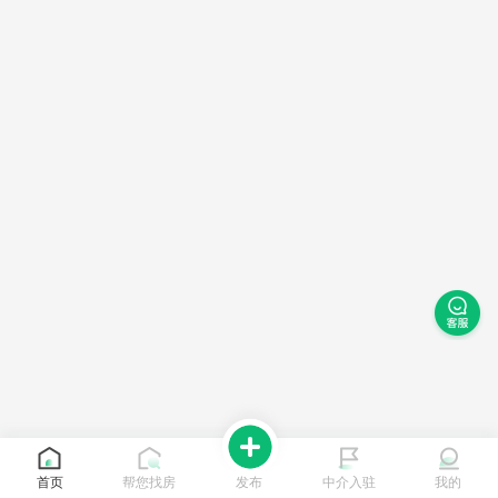
首页
帮您找房
发布
中介入驻
我的