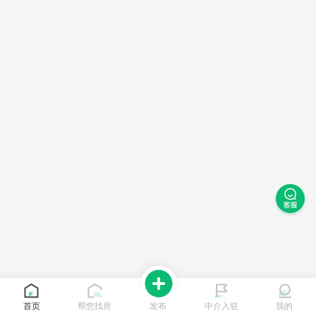
首页
帮您找房
发布
中介入驻
我的