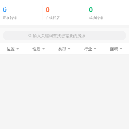
商铺门面
0
0
0
正在转铺
在线找店
成功转铺
位置
性质
类型
行业
面积