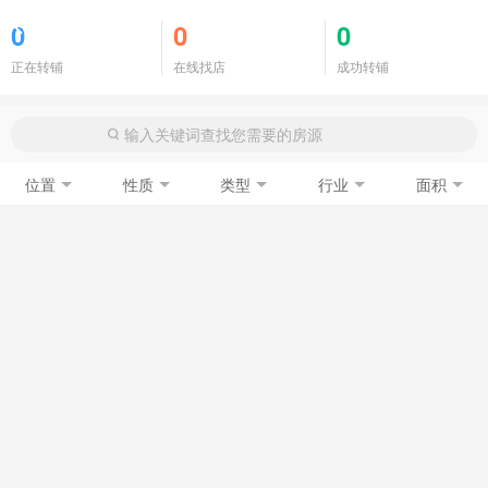
商铺门面
0
0
0
正在转铺
在线找店
成功转铺
位置
性质
类型
行业
面积