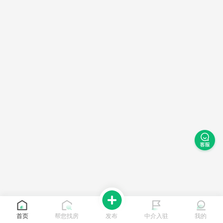
首页
帮您找房
发布
中介入驻
我的