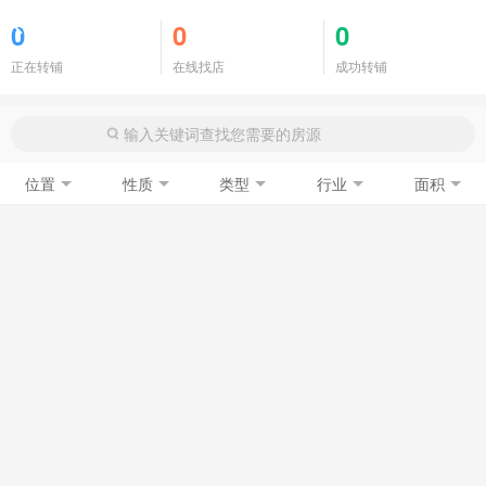
商铺门面
0
0
0
正在转铺
在线找店
成功转铺
位置
性质
类型
行业
面积