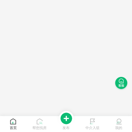
首页
帮您找房
发布
中介入驻
我的