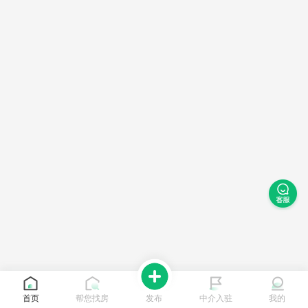
首页
帮您找房
发布
中介入驻
我的