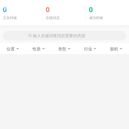
商铺门面
0
0
0
正在转铺
在线找店
成功转铺
位置
性质
类型
行业
面积