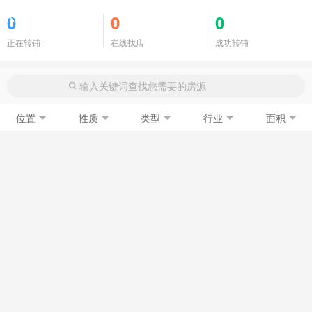
商铺门面
0
0
0
正在转铺
在线找店
成功转铺
位置
性质
类型
行业
面积