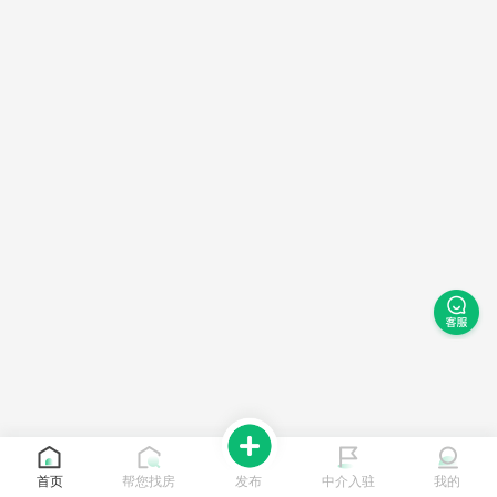
首页
帮您找房
发布
中介入驻
我的