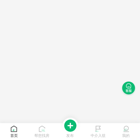
首页
帮您找房
发布
中介入驻
我的