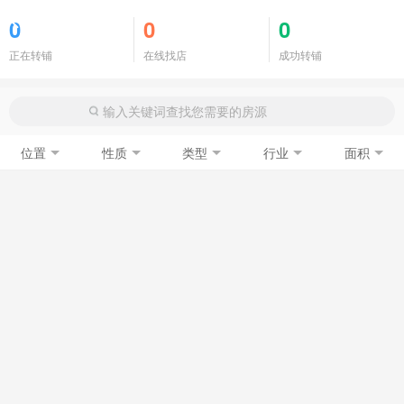
商铺门面
0
0
0
正在转铺
在线找店
成功转铺
位置
性质
类型
行业
面积