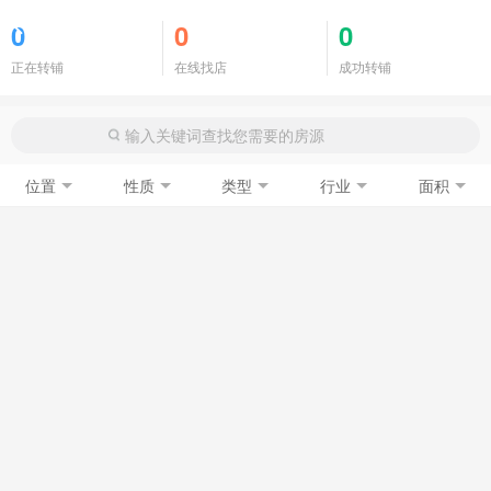
商铺门面
0
0
0
正在转铺
在线找店
成功转铺
位置
性质
类型
行业
面积