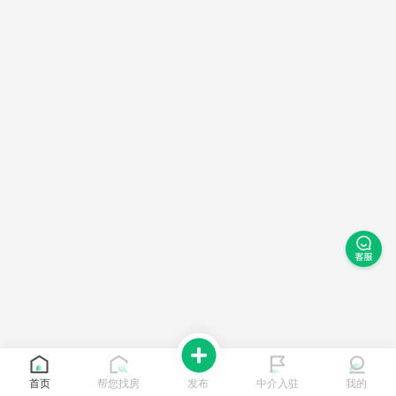
首页
帮您找房
发布
中介入驻
我的