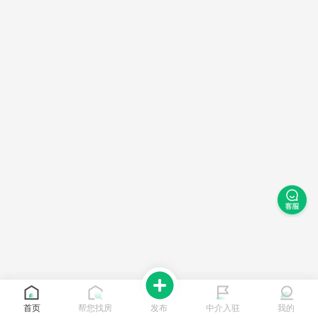
首页
帮您找房
发布
中介入驻
我的