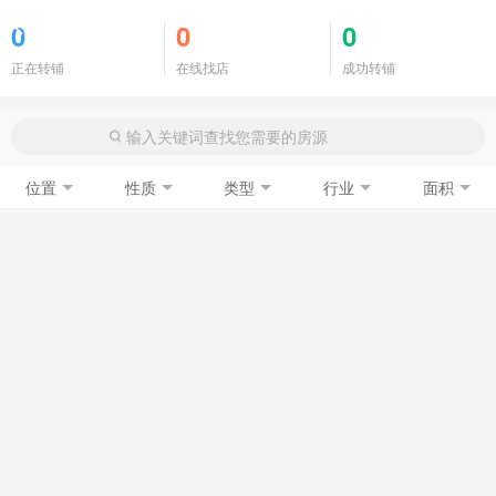
商铺门面
0
0
0
正在转铺
在线找店
成功转铺
位置
性质
类型
行业
面积