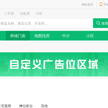
网站首页
手
二手房
出租房
小区
商铺门面
地图找房
中介
小区
住宅底商
摊位柜台
其他