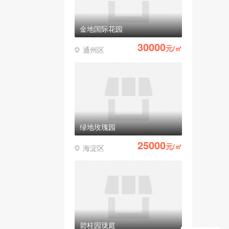
金地国际花园
30000
元/㎡
通州区
绿地玫瑰园
25000
元/㎡
海淀区
碧桂园珑庭