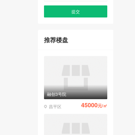
推荐楼盘
融创3号院
45000
元/㎡
昌平区