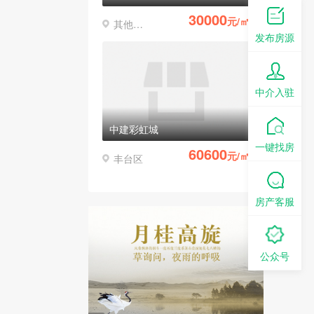
30000
元/㎡
其他区县
发布房源
中介入驻
中建彩虹城
一键找房
60600
元/㎡
丰台区
房产客服
公众号