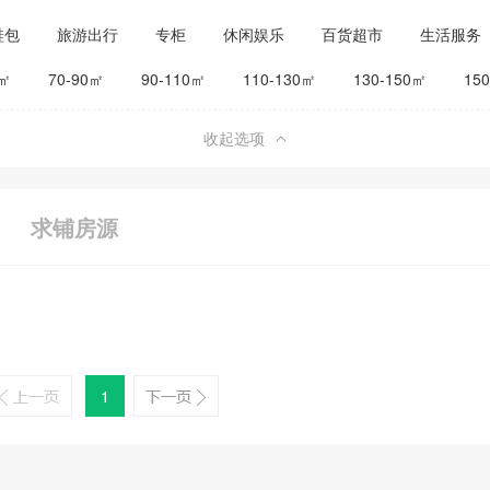
鞋包
旅游出行
专柜
休闲娱乐
百货超市
生活服务
公司工厂
其他
旅馆宾馆
0㎡
70-90㎡
90-110㎡
110-130㎡
130-150㎡
15
收起选项
求铺房源
1