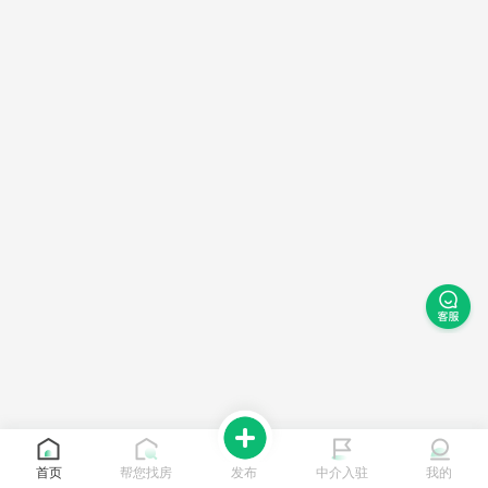
首页
帮您找房
发布
中介入驻
我的