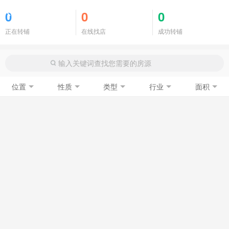
商铺门面
0
0
0
正在转铺
在线找店
成功转铺
位置
性质
类型
行业
面积