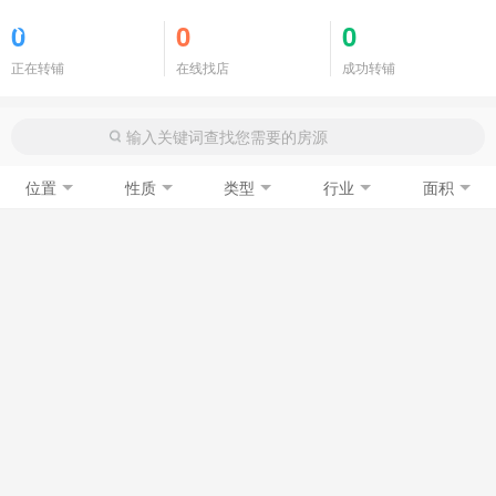
商铺门面
0
0
0
正在转铺
在线找店
成功转铺
位置
性质
类型
行业
面积