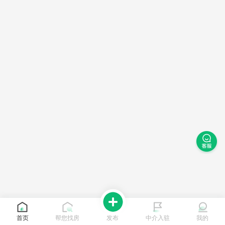
首页
帮您找房
发布
中介入驻
我的