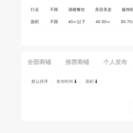
行业
不限
酒楼餐饮
美容美发
服饰
医药保健
家居建材
教育培训
面积
不限
40㎡以下
40-50㎡
50-7
全部商铺
推荐商铺
个人发布
默认排序
发布时间
面积