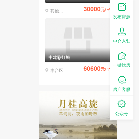
30000
元/㎡
其他区县
发布房源
中介入驻
中建彩虹城
一键找房
60600
元/㎡
丰台区
房产客服
公众号