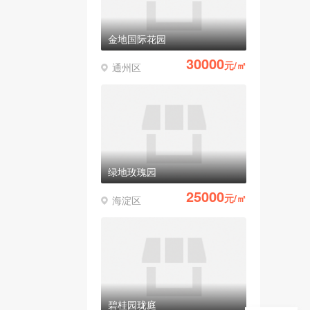
金地国际花园
30000
元/㎡
通州区
绿地玫瑰园
25000
元/㎡
海淀区
碧桂园珑庭