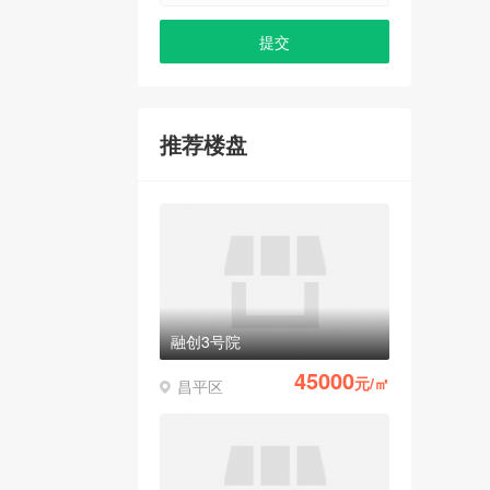
推荐楼盘
融创3号院
45000
元/㎡
昌平区