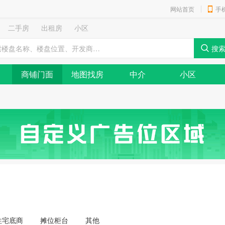
网站首页
手
二手房
出租房
小区
商铺门面
地图找房
中介
小区
住宅底商
摊位柜台
其他