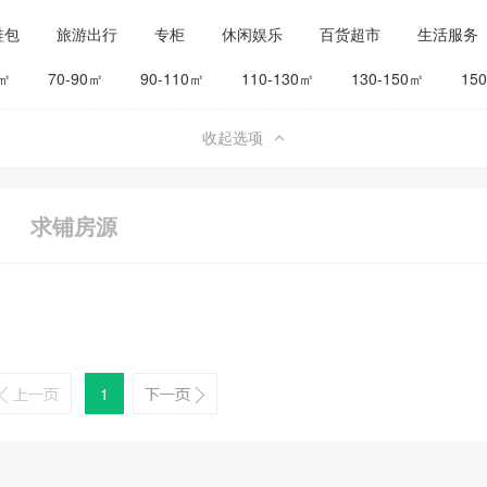
鞋包
旅游出行
专柜
休闲娱乐
百货超市
生活服务
公司工厂
其他
旅馆宾馆
0㎡
70-90㎡
90-110㎡
110-130㎡
130-150㎡
15
收起选项
求铺房源
1