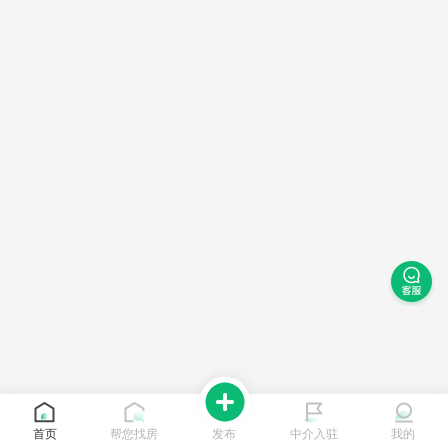
首页
帮您找房
发布
中介入驻
我的