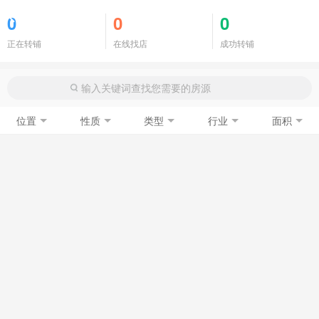
商铺门面
0
0
0
正在转铺
在线找店
成功转铺
位置
性质
类型
行业
面积