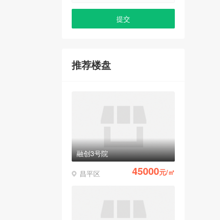
推荐楼盘
融创3号院
45000
元/㎡
昌平区