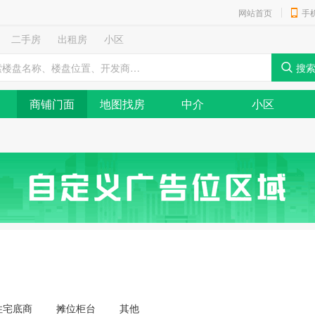
网站首页
手
二手房
出租房
小区
商铺门面
地图找房
中介
小区
住宅底商
摊位柜台
其他