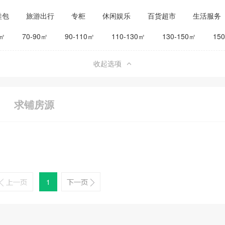
鞋包
旅游出行
专柜
休闲娱乐
百货超市
生活服务
公司工厂
其他
旅馆宾馆
0㎡
70-90㎡
90-110㎡
110-130㎡
130-150㎡
15
收起选项
求铺房源
1