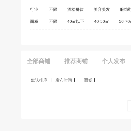
行业
不限
酒楼餐饮
美容美发
服饰
医药保健
家居建材
教育培训
面积
不限
40㎡以下
40-50㎡
50-7
全部商铺
推荐商铺
个人发布
默认排序
发布时间
面积