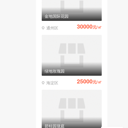
金地国际花园
30000
元/㎡
通州区
绿地玫瑰园
25000
元/㎡
海淀区
碧桂园珑庭