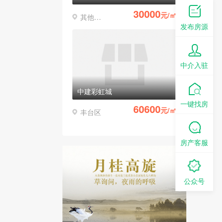
30000
元/㎡
其他区县
发布房源
中介入驻
中建彩虹城
一键找房
60600
元/㎡
丰台区
房产客服
公众号