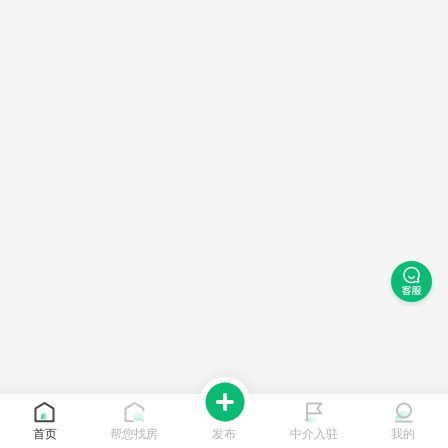
首页
帮您找房
发布
中介入驻
我的