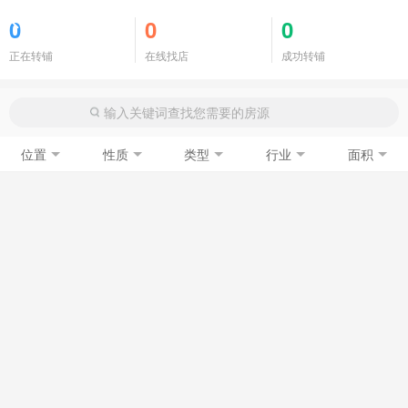
商铺门面
0
0
0
正在转铺
在线找店
成功转铺
位置
性质
类型
行业
面积