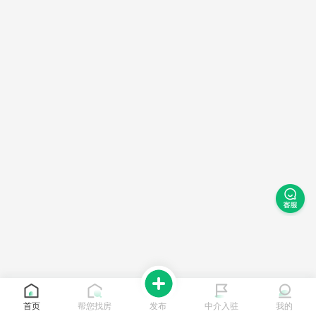
首页
帮您找房
发布
中介入驻
我的