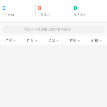
商铺门面
0
0
0
正在转铺
在线找店
成功转铺
位置
性质
类型
行业
面积