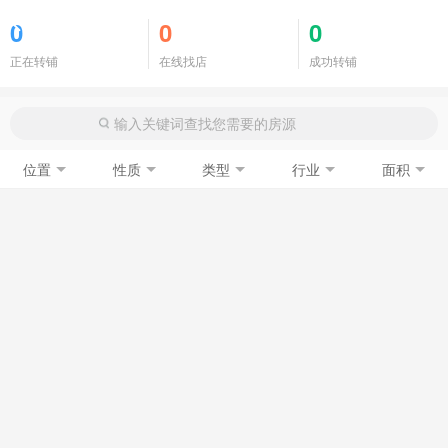
商铺门面
0
0
0
正在转铺
在线找店
成功转铺
位置
性质
类型
行业
面积