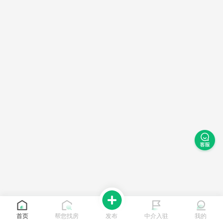
首页
帮您找房
发布
中介入驻
我的