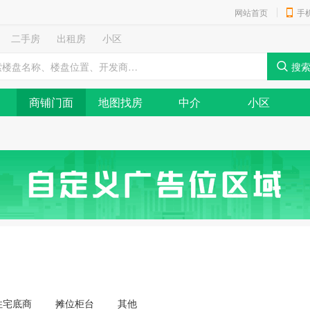
网站首页
手
二手房
出租房
小区
商铺门面
地图找房
中介
小区
住宅底商
摊位柜台
其他