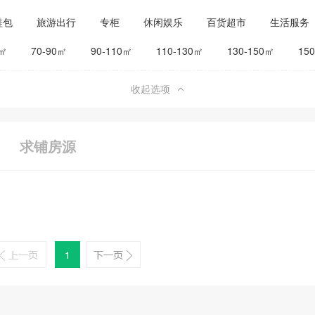
鞋包
旅游出行
专柜
休闲娱乐
百货超市
生活服务
公司工厂
其他
旅馆宾馆
0㎡
70-90㎡
90-110㎡
110-130㎡
130-150㎡
15
收起选项
求铺房源
1