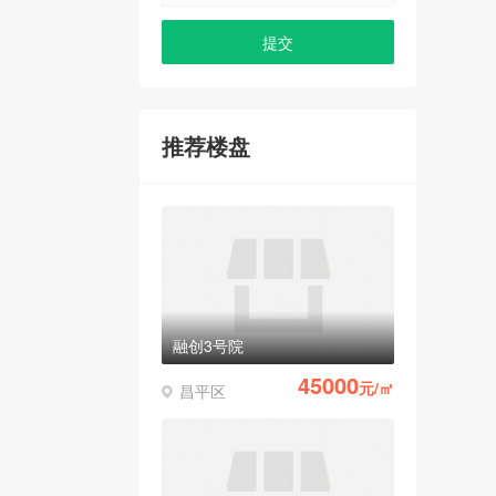
推荐楼盘
融创3号院
45000
元/㎡
昌平区