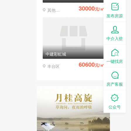
30000
元/㎡
其他区县
发布房源
中介入驻
中建彩虹城
一键找房
60600
元/㎡
丰台区
房产客服
公众号