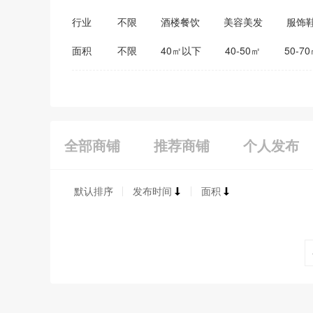
行业
不限
酒楼餐饮
美容美发
服饰
医药保健
家居建材
教育培训
面积
不限
40㎡以下
40-50㎡
50-7
全部商铺
推荐商铺
个人发布
默认排序
发布时间
面积