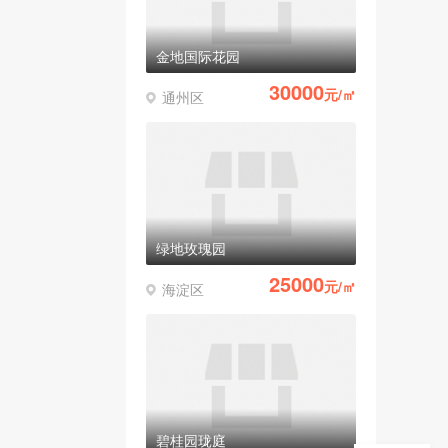
金地国际花园
30000
元/㎡
通州区
绿地玫瑰园
25000
元/㎡
海淀区
碧桂园珑庭